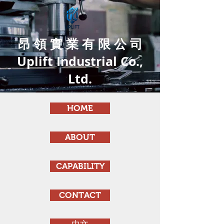
昂 領 實 業 有 限 公 司
Uplift Industrial Co.,
Ltd.
HOME
ABOUT
CAPABILITY
CONTACT